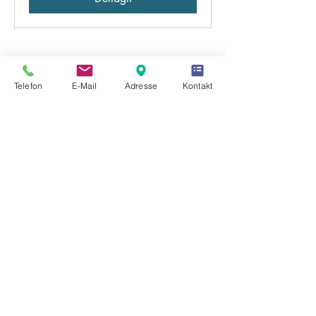
Carica altro
Telefon
E-Mail
Adresse
Kontakt
NEUIGKEITEN & VERANSTALTUNGEN
Nessun post pubblicato in
questa lingua
Quando verranno pubblicati i post, li
vedrai qui.
IMPRONTA
CONTATTO
PROTEZIONE DATI