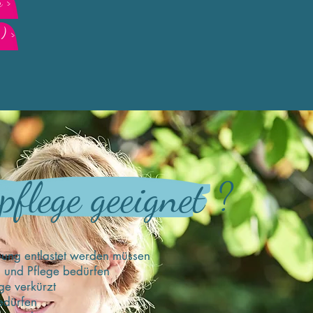
 >
) >
pflege geeignet ?
ung entlastet werden müssen
 und Pflege bedürfen
ge verkürzt
edürfen