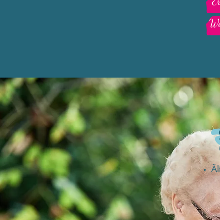
Er
We
Äl
+ 
+ 
+ 
+ 