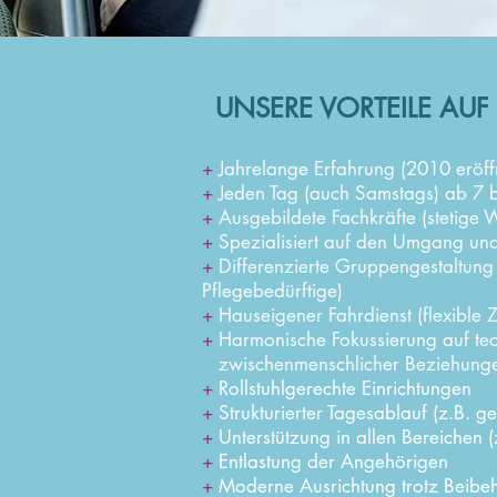
UNSERE VORTEILE AUF 
+
Jahrelange Erfahrung (2010 eröff
+
Jeden Tag (
auch
Samstags) ab 7 bi
+
Ausgebildete Fachkräfte (stetige 
+
Spezialisiert auf den Umgang un
+
Differenzierte Gruppengestaltung 
Pflegebedürftige)
+
Hauseigener Fahrdienst (flexible 
+
Harmonische Fokussierung a
zwischenmenschlicher Beziehung
+
Rollstuhlgerechte Einrichtungen
+
Strukturierter Tagesablauf (z.B. g
+
Unterstützung in allen Bereichen (
+
Entlastung der Angehörigen
+
Moderne Ausrichtung trotz Beibeha