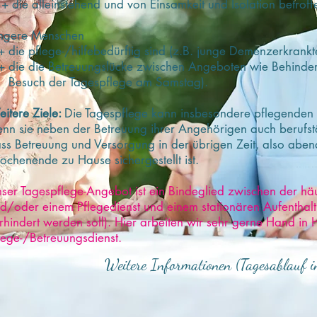
die alleinstehend und von Einsamkeit und Isolation betroff
ngere Menschen
die pflege-/hilfebedürftig sind (z.B. junge Demenzerkrankt
die die Betreuungslücke zwischen Angeboten wie Behindert
such der Tagespflege am Samstag).
itere Ziele:
Die Tagespflege kann insbesondere pflegenden 
nn sie neben der Betreuung ihrer Angehörigen auch berufstät
ss Betreuung und Versorgung in der übrigen Zeit, also abe
chenende zu Hause sichergestellt ist.
ser Tagespflege-Angebot ist ein Bindeglied zwischen der h
d/oder einem Pflegedienst und einem stationären Aufenthalt
rhindert werden soll). Hier arbeiten wir sehr gerne Hand in
lege-/Betreuungsdienst.
Weitere Informationen (Tagesablauf in 