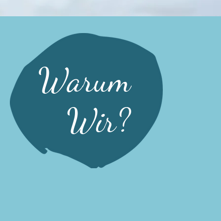
Warum
Wir?
bau