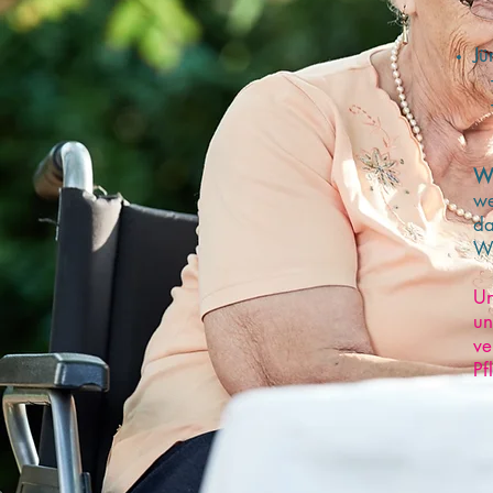
+ 
Jü
+ 
+ 
Be
We
we
da
Wo
Un
un
ve
Pf