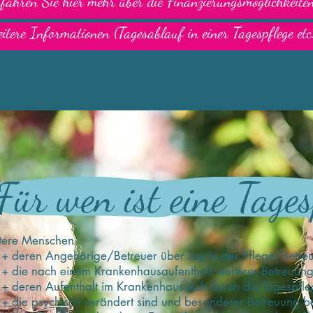
fahren Sie hier mehr über die Finanzierungsmöglichkeiten
itere Informationen (Tagesablauf in einer Tagespflege etc.
Für wen ist eine Tages
tere Menschen
deren Angehörige/Betreuer über Tag in der Pflege/Betreu
die nach einem Krankenhausaufenthalt weiterer Betreuung
deren Aufenthalt im Krankenhaus sich durch die Tagespfle
die psychisch verändert sind und besonderer Betreuung b