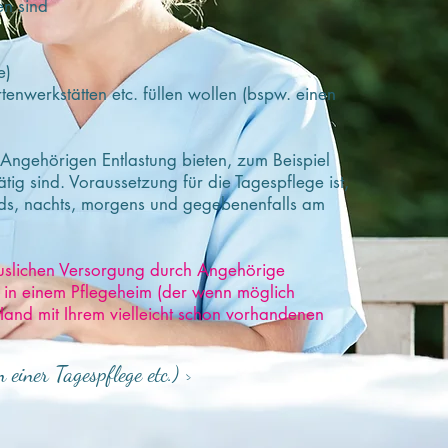
en sind
e)
enwerkstätten etc. füllen wollen (bspw. einen
Angehörigen Entlastung bieten, zum Beispiel
ig sind. Voraussetzung für die Tagespflege ist,
nds, nachts, morgens und gegebenenfalls am
äuslichen Versorgung durch Angehörige
 in einem Pflegeheim (der wenn möglich
 Hand mit Ihrem vielleicht schon vorhandenen
einer Tagespflege etc.) >