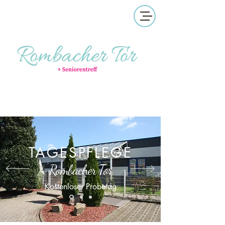
Mo-Sa geöffnet
Flyer ansehen
Probetag buchen
TAGESPFLEGE
Rombacher Tor
Kostenloser Probetag