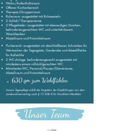
Wohn-/Aufenthaltsraum
Offener Küchenbereich
Therapie-/Gruppenraum
Ruheraum: ausgestattet mit Ruhesesseln
2 Schlaf-/ Therapieräume
2 Pflegebäder: ausgestattet mit ebenerdigen Duschen,
behindertengerechtem WC und unterfahrbarem
Waschbecken
Abstellraum und Putzmittelraum
Flurbereich: ausgestattet mit abschließbaren Schränken für
Wertsachen
der Tagesgäste, Garderobe und Abstellfläche
für Rollstühle
2 WC-Anlage: behindertengerecht ausgestattet mit
mindestens einem rollstuhlgerechten WC
Mitarbeiter-WC,
Personal/Pausen/Diensträume,
Abstellraum und Putzmittelraum
630 qm zum Wohlfühlen
=
Unsere Tagespflege erfüllt die Vorgaben der Empfehlungen aus dem
Landesrahmenvertrag nach § 75 SGB XI für Nordrhein-Westfalen
Unser Team