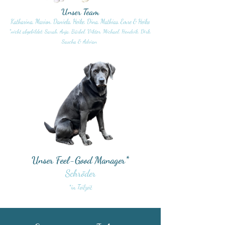
Unser Team
Katharina, Marion, Daniela, Heike, Dina, Mathias, Emre & Heiko
*nicht abgebildet: Sarah, Anja, Bärbel, Viktor, Michael, Hendrik, Dirk,
Sascha & Adrian
Unser Feel-Good Manager*
Schröder
*in Teilzeit