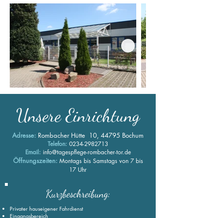
Unsere Einrichtung
Adresse:
Rombacher Hütte 10, 44795 Bochum
Telefon:
0234-2982713
Email:
info@tagespflege-rombacher-tor.de
Öff
nungszeiten:
Montags bis Samstags von 7 bis
17 Uhr
Kurzbeschreibung:
Privater hauseigener
Fahrdienst
Eingangsbereich