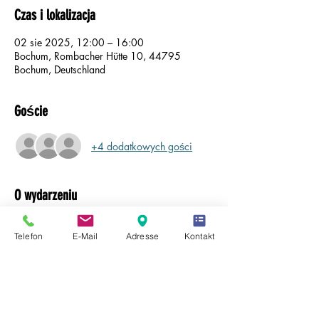
Czas i lokalizacja
02 sie 2025, 12:00 – 16:00
Bochum, Rombacher Hütte 10, 44795
Bochum, Deutschland
Goście
+4 dodatkowych gości
O wydarzeniu
Die Tagespflege Rombacher Tor wird 15 
Telefon
E-Mail
Adresse
Kontakt
Jahre alt! 
Diesen Meilenstein wollen wir gerne mit Ihnen 
zusammen am Samstag den 02.08.2025 
von 12 bis 16 Uhr im Zuge unseres 
Sommerfestes feiern! 
Wie immer wird sowohl für das leibliche als 