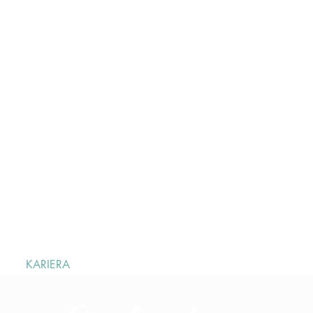
a
KARIERA
KONTAKT
Online buchen
More